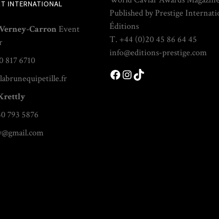
T INTERNATIONAL
Published by Prestige Internati
Éditions
 Verney-Carron
Event
T. +44 (0)20 45 86 64 45
r
info@editions-prestige.com
0 817 6710
Facebook
Instagram
TikTok
labrunequipetille.fr
Krettly
60 793 5876
ly@gmail.com