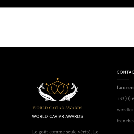
CONTAC
Lauren
+33(0) 
wordlca
WORLD CAVIAR AWARDS
frenchc
Le goût comme seule vérité. Le