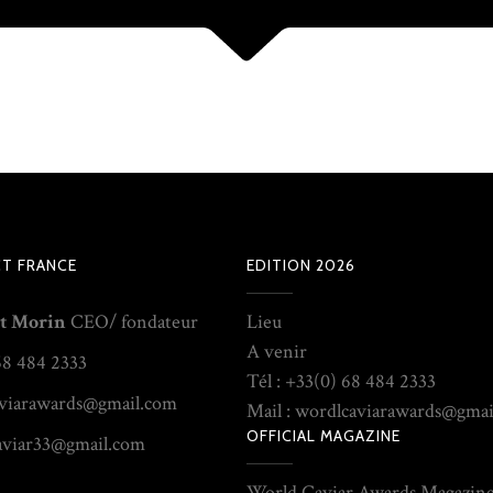
T FRANCE
EDITION 2026
t Morin
CEO/ fondateur
Lieu
A venir
68 484 2333
Tél : +33(0) 68 484 2333
viarawards@gmail.com
Mail : wordlcaviarawards@gma
OFFICIAL MAGAZINE
aviar33@gmail.com
World Caviar Awards Magazin