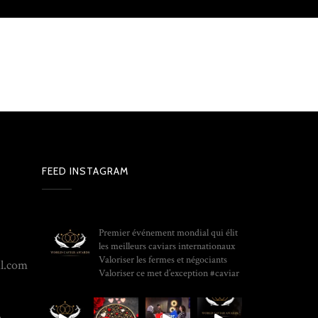
FEED INSTAGRAM
WORLD_CAVIAR_AWARDS
Premier événement mondial qui élit
les meilleurs caviars internationaux
Valoriser les fermes et négociants
il.com
Valoriser ce met d’exception
#caviar
e