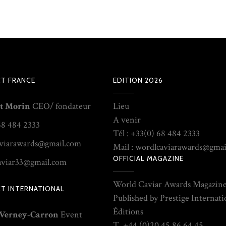
T FRANCE
EDITION 2026
t Morin
CEO/ fondateur
Lieu
A venir
68 484 2333
Tél : +33(0) 68 484 2333
viarawards@gmail.com
Mail : wordlcaviarawards@gma
OFFICIAL MAGAZINE
aviar33@gmail.com
World Caviar Awards Magazin
T INTERNATIONAL
Published by Prestige Internati
Éditions
 Verney-Carron
Event
T. +44 (0)20 45 86 64 45