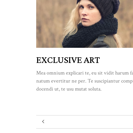
EXCLUSIVE ART
Mea omnium explicari te, eu sit vidit harum f
natum evertitur ne per. Te suscipiantur comple
docendi ut, te usu mutat soluta.