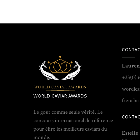
CONTAC
Lauren
+33(0) 
wordlca
WORLD CAVIAR AWARDS
frenchc
Le goût comme seule vérité. Le
CONTAC
concours international de référence
pour élire les meilleurs caviars du
Estelle
monde.