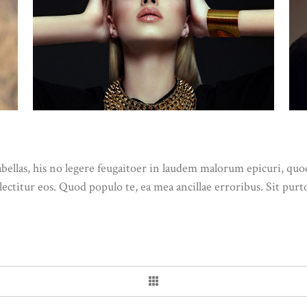
abellas, his no legere feugaitoer in laudem malorum epicuri, quo
ctitur eos. Quod populo te, ea mea ancillae erroribus. Sit purt