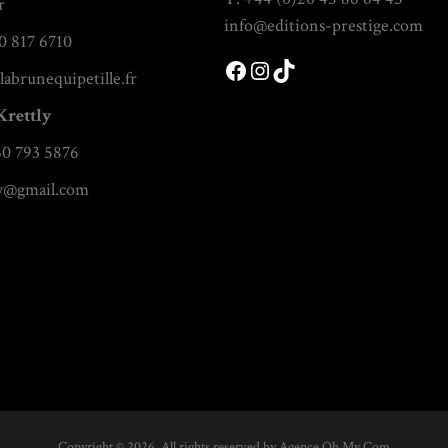
r
info@editions-prestige.com
0 817 6710
Facebook
Instagram
TikTok
labrunequipetille.fr
Krettly
60 793 5876
ly@gmail.com
Copyright © 2026. All rights reserved by
Agence Oh My Com