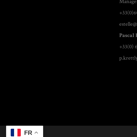
Manage
+33(0)6
estelle@
Pascal 
+33(0) 
p.krett
FR