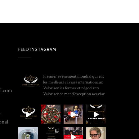
FEED INSTAGRAM
WORLD_CAVIAR_AWARDS
Premier événement mondial qui élit
les meilleurs caviars internationaux
Valoriser les fermes et négociants
il.com
Valoriser ce met d’exception
#caviar
e
onal