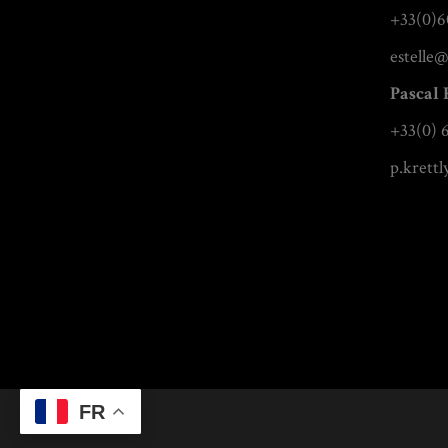
+33(0)6
estelle@
Pascal 
+33(0) 
p.krett
FR