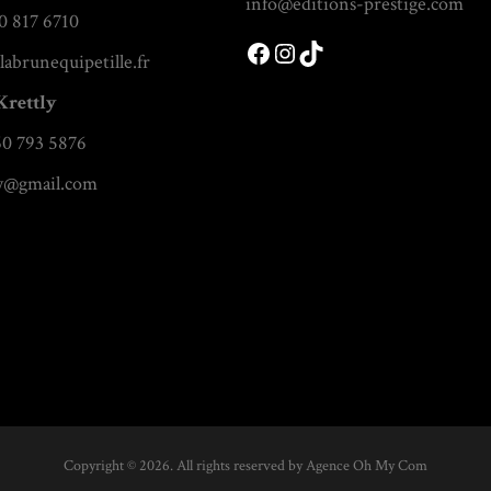
info@editions-prestige.com
0 817 6710
Facebook
Instagram
TikTok
labrunequipetille.fr
Krettly
60 793 5876
ly@gmail.com
Copyright © 2026. All rights reserved by
Agence Oh My Com