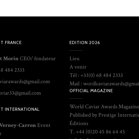
T FRANCE
EDITION 2026
t Morin
CEO/ fondateur
Lieu
A venir
68 484 2333
Tél : +33(0) 68 484 2333
viarawards@gmail.com
Mail : wordlcaviarawards@gma
OFFICIAL MAGAZINE
aviar33@gmail.com
World Caviar Awards Magazin
T INTERNATIONAL
Published by Prestige Internati
Éditions
 Verney-Carron
Event
T. +44 (0)20 45 86 64 45
r