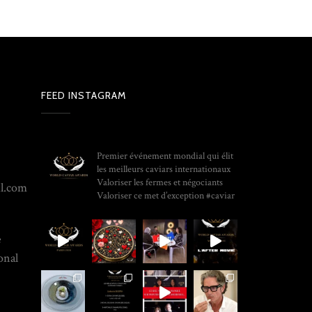
FEED INSTAGRAM
WORLD_CAVIAR_AWARDS
Premier événement mondial qui élit
les meilleurs caviars internationaux
Valoriser les fermes et négociants
il.com
Valoriser ce met d’exception
#caviar
e
onal