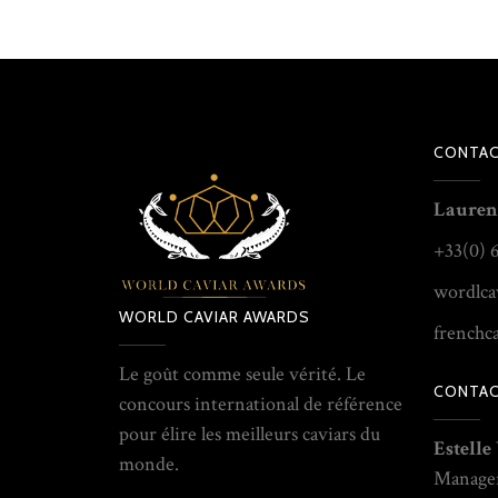
CONTAC
Lauren
+33(0) 
wordlca
WORLD CAVIAR AWARDS
frenchc
Le goût comme seule vérité. Le
CONTAC
concours international de référence
pour élire les meilleurs caviars du
Estelle
monde.
Manage