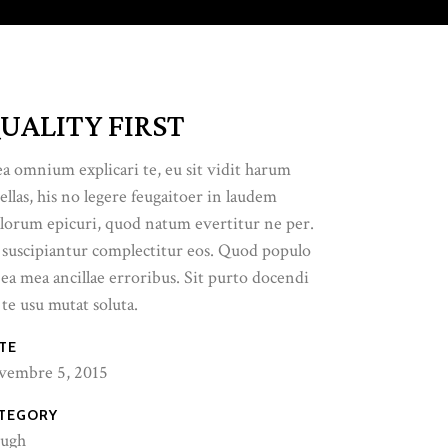
UALITY FIRST
a omnium explicari te, eu sit vidit harum
ellas, his no legere feugaitoer in laudem
lorum epicuri, quod natum evertitur ne per.
 suscipiantur complectitur eos. Quod populo
 ea mea ancillae erroribus. Sit purto docendi
 te usu mutat soluta.
TE
vembre 5, 2015
TEGORY
ugh